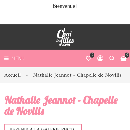
Bienvenue !
ABONNER
MENU
UTIQUE
TRE
NCEPT
COIN
0
0
 FILLES
MENU
 BLOG
Accueil
Nathalie Jeannot - Chapelle de Novilis
Nathalie Jeannot - Chapelle
de Novilis
REVENIR À LA GALERIE PHOTO