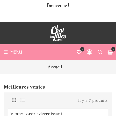
Bienvenue !
ABONNER
MENU
UTIQUE
TRE
NCEPT
COIN
0
0
 FILLES
MENU
 BLOG
Accueil
Meilleures ventes
Il y a 7 produits.
Ventes, ordre décroissant
