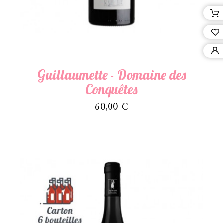
Guillaumette - Domaine des
Conquêtes
Prix
60,00 €