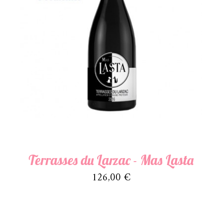
Terrasses du Larzac - Mas Lasta
Prix
126,00 €