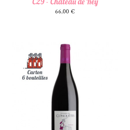
C29 - Château de Rey
Prix
66,00 €