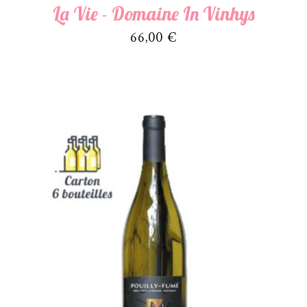
La Vie - Domaine In Vinhys
Prix
66,00 €