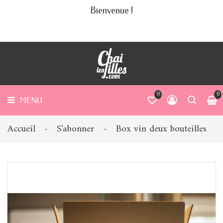
Bienvenue !
ABONNER
MENU
UTIQUE
TRE
NCEPT
COIN
0
0
 FILLES
MENU
 BLOG
Accueil
S'abonner
Box vin deux bouteilles